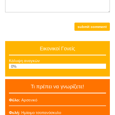
Εικονικοί Γονείς
Κάλυψη αναγκών
0%
Τι πρέπει να γνωρίζετε!
Φύλο:
Αρσενικό
Φυλή:
Ημίαιμο τσοπανόσκυλο