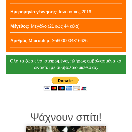
Ημερομηνία γέννησης:
Ιανουάριος 2016
Μέγεθος:
Μεγάλο (21 εώς 44 κιλά)
Αριθμός Microchip:
956000004816626
Όλα τα ζώα είναι στειρωμένα, πλήρως εμβολιασμένα και
δίνονται με συμβόλαιο υιοθεσίας.
Ψάχνουν σπίτι!