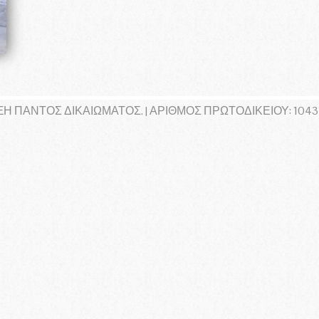
20 Μαΐου 2017
19 Σεπτεμβρίου 2017
Ληρόυ
Μέλος
ΞΗ ΠΑΝΤΌΣ ΔΙΚΑΙΏΜΑΤΟΣ. | ΑΡΙΘΜΌΣ ΠΡΩΤΟΔΙΚΕΊΟΥ: 10431/