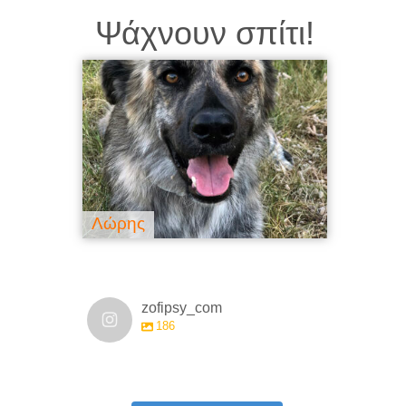
Ψάχνουν σπίτι!
Λώρης
Τίτο
zofipsy_com
186
zofipsy_com
zofipsy_com
zofipsy_com
zofipsy_com
zofipsy_com
zofipsy_com
Μάι 17
Μάι 16
zofipsy_com
zofipsy_com