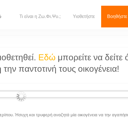
Τι είναι η Ζω.Φι.Ψυ.;
Υιοθετήστε
Βοηθήστε
ύ
ιοθετηθεί.
Εδώ
μπορείτε να δείτε 
την παντοτινή τους οικογένεια!
περίπου. Ήσυχη και τρυφερή αναζητά μία οικογένεια να την αγαπήσε