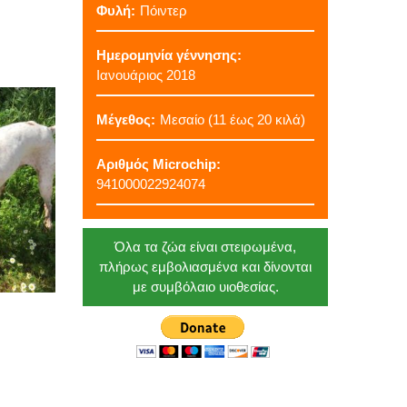
Φυλή:
Πόιντερ
Ημερομηνία γέννησης:
Ιανουάριος 2018
Μέγεθος:
Μεσαίο (11 έως 20 κιλά)
Αριθμός Microchip:
941000022924074
Όλα τα ζώα είναι στειρωμένα,
πλήρως εμβολιασμένα και δίνονται
με συμβόλαιο υιοθεσίας.