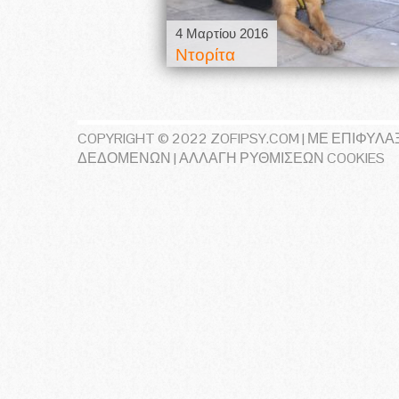
 2016
4 Μαρτίου 2016
Ντορίτα
COPYRIGHT © 2022 ZOFIPSY.COM | ΜΕ ΕΠΙΦΎΛΑ
ΔΕΔΟΜΕΝΩΝ
|
ΑΛΛΑΓΉ ΡΥΘΜΊΣΕΩΝ COOKIES