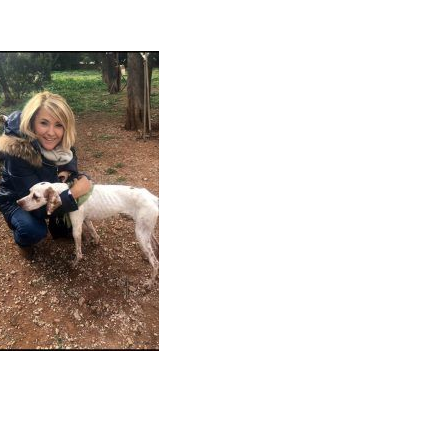
Ντένυ