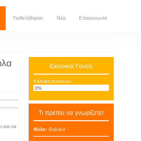
Υιοθετήθηκαν
Νέα
Επικοινωνία
όλα
Εικονικοί Γονείς
Κάλυψη αναγκών
0%
Τι πρέπει να γνωρίζετε!
ι και να
Φύλο:
Θηλυκό