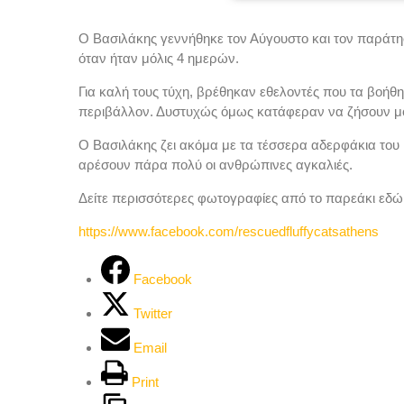
Ο Βασιλάκης γεννήθηκε τον Αύγουστο και τον παράτησ
όταν ήταν μόλις 4 ημερών.
Για καλή τους τύχη, βρέθηκαν εθελοντές που τα βοή
περιβάλλον. Δυστυχώς όμως κατάφεραν να ζήσουν μόν
Ο Βασιλάκης ζει ακόμα με τα τέσσερα αδερφάκια του κ
αρέσουν πάρα πολύ οι ανθρώπινες αγκαλιές.
Δείτε περισσότερες φωτογραφίες από το παρεάκι εδώ
https://www.facebook.com/rescuedfluffycatsathens
Facebook
Twitter
Email
Print