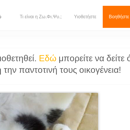
Τι είναι η Ζω.Φι.Ψυ.;
Υιοθετήστε
Βοηθήστε
ύ
ιοθετηθεί.
Εδώ
μπορείτε να δείτε 
την παντοτινή τους οικογένεια!