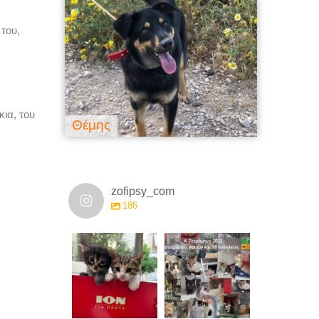
του,
κια, του
Θέμης
Βαλεντίν
zofipsy_com
186
zofipsy_com
zofipsy_com
Μάι 17
Μάι 16