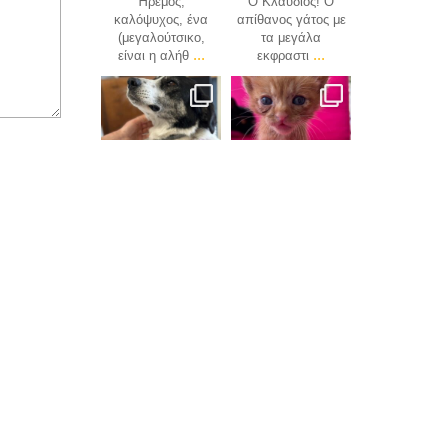
Ήρεμος,
Ο Κλαύδιος! O
καλόψυχος, ένα
απίθανος γάτος με
(μεγαλούτσικο,
τα μεγάλα
...
...
είναι η αλήθ
εκφραστι
zofipsy_com
zofipsy_com
Απρ 28
Απρ 19
Πολύ σύντομα
Να σας
αφότου γνωρίσαμε
συστήσουμε τον
...
τη Μαρίτσα στην
“Harry”
...
πανσ
Follow on Instagram
επικοινωνία