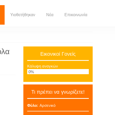
Υιοθετήθηκαν
Νέα
Επικοινωνία
όλα
Εικονικοί Γονείς
Κάλυψη αναγκών
0%
Τι πρέπει να γνωρίζετε!
Φύλο:
Αρσενικό