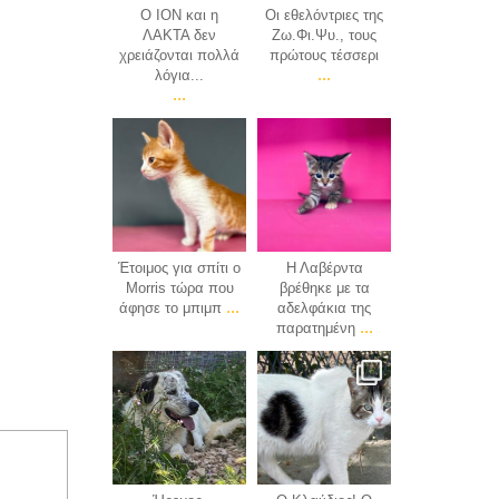
Ο ΙΟΝ και η
Οι εθελόντριες της
ΛΑΚΤΑ δεν
Ζω.Φι.Ψυ., τους
χρειάζονται πολλά
πρώτους τέσσερι
...
λόγια...
...
zofipsy_com
zofipsy_com
Μάι 14
Μάι 8
Έτοιμος για σπίτι ο
Η Λαβέρντα
Morris τώρα που
βρέθηκε με τα
...
άφησε το μπιμπ
αδελφάκια της
...
παρατημένη
zofipsy_com
zofipsy_com
Μάι 7
Μάι 2