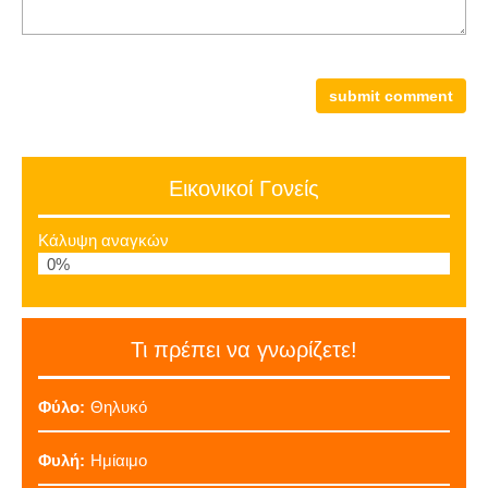
Εικονικοί Γονείς
Κάλυψη αναγκών
0%
Τι πρέπει να γνωρίζετε!
Φύλο:
Θηλυκό
Φυλή:
Ημίαιμο