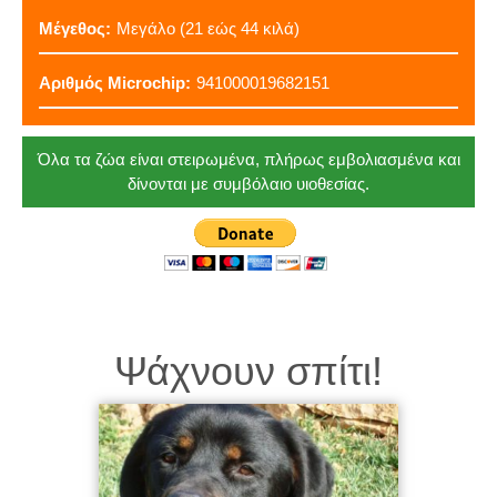
Μέγεθος:
Μεγάλο (21 εώς 44 κιλά)
Αριθμός Microchip:
941000019682151
Όλα τα ζώα είναι στειρωμένα, πλήρως εμβολιασμένα και
δίνονται με συμβόλαιο υιοθεσίας.
Ψάχνουν σπίτι!