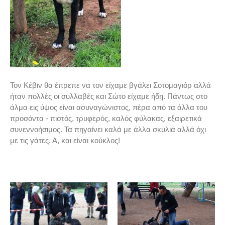
Τον Κέβιν θα έπρεπε να τον είχαμε βγάλει Σοτομαγιόρ αλλά
ήταν πολλές οι συλλαβές και Σώτο είχαμε ήδη. Πάντως στο
άλμα εις ύψος είναι ασυναγώνιστος, πέρα από τα άλλα του
προσόντα - πιστός, τρυφερός, καλός φύλακας, εξαιρετικά
συνεννοήσιμος. Τα πηγαίνει καλά με άλλα σκυλιά αλλά όχι
με τις γάτες. Α, και είναι κούκλος!