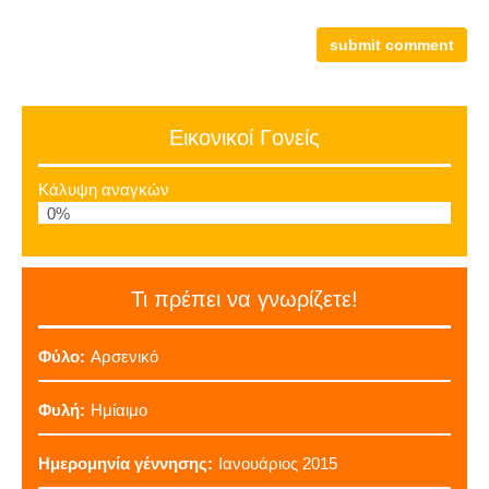
Εικονικοί Γονείς
Κάλυψη αναγκών
0%
Τι πρέπει να γνωρίζετε!
Φύλο:
Αρσενικό
Φυλή:
Ημίαιμο
Ημερομηνία γέννησης:
Ιανουάριος 2015