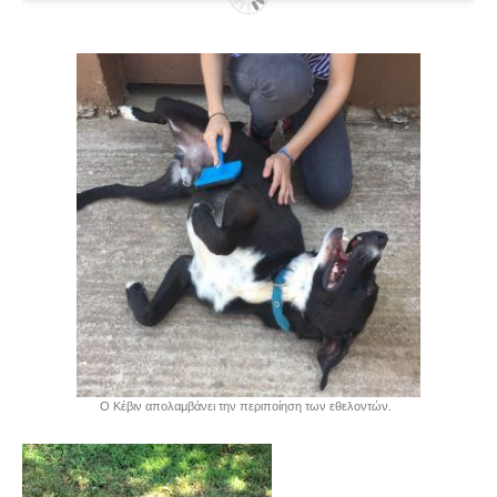
Ο Κέβιν απολαμβάνει την περιποίηση των εθελοντών.